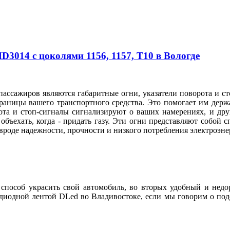
3014 с цоколями 1156, 1157, T10 в Вологде
ассажиров являются габаритные огни, указатели поворота и ст
раницы вашего транспортного средства. Это помогает им держа
ота и стоп-сигналы сигнализируют о ваших намерениях, и дру
 объехать, когда - придать газу. Эти огни представляют собой 
, вроде надежности, прочности и низкого потребления электроэ
пособ украсить свой автомобиль, во вторых удобный и недоро
иодной лентой DLed во Владивостоке, если мы говорим о подс