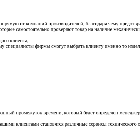
напрямую от компаний производителей, благодаря чему предотв
оторые самостоятельно проверяют товар на наличие механически
дого клиента;
му специалисты фирмы смогут выбрать клиенту именно то издели
занный промежуток времени, который будет определен менеджера
ашими клиентами становятся различные сервисы технического об