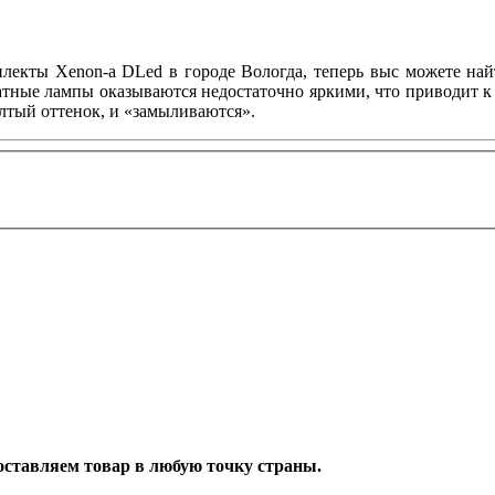
плекты Xenon-а DLed в городе Вологда, теперь выс можете на
атные лампы оказываются недостаточно яркими, что приводит к
лтый оттенок, и «замыливаются».
Доставляем товар в любую точку страны.