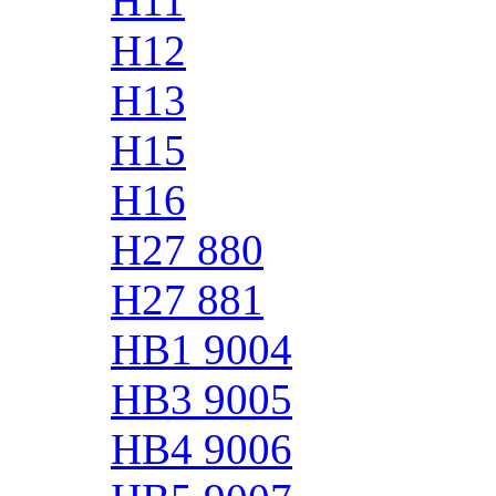
H11
H12
H13
H15
H16
H27 880
H27 881
HB1 9004
HB3 9005
HB4 9006