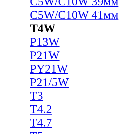
C5W/C10W 39мм
C5W/C10W 41мм
T4W
P13W
P21W
PY21W
P21/5W
T3
T4.2
T4.7