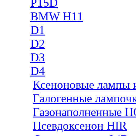
P15D
BMW H11
D1
D2
D3
D4
Ксеноновые лампы 
Галогенные лампоч
Газонаполненные H
Псевдоксенон HIR