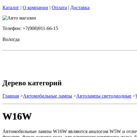
Каталог
|
О компании
|
Оплата
|
Доставка
Телефон: +7(908)911-66-15
Вологда
Дерево категорий
Главная
>
Автомобильные лампы
>
Автолампы светодиодные
>
W16W
Автомобильные лампы W16W являются аналогом W5W и отличаю
фонарях, фарах заднего хода, для освещения номерного знака, б