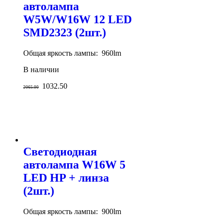
автолампа
W5W/W16W 12 LED
SMD2323 (2шт.)
Общая яркость лампы: 960lm
В наличии
1032.50
2065.00
Светодиодная
автолампа W16W 5
LED HP + линза
(2шт.)
Общая яркость лампы: 900lm