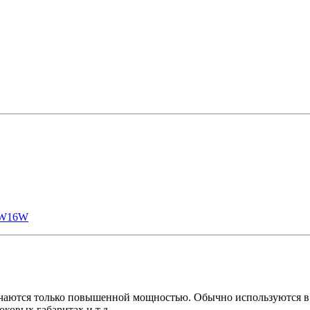
W16W
тся только повышенной мощностью. Обычно используются в ук
оковых габаритах и т.д.