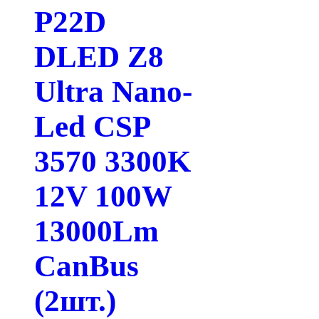
P22D
DLED Z8
Ultra Nano-
Led CSP
3570 3300K
12V 100W
13000Lm
CanBus
(2шт.)