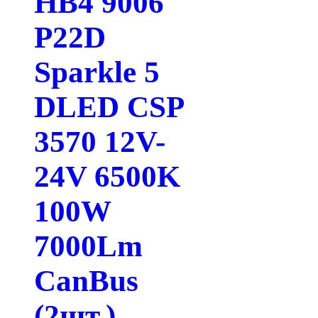
HB4 9006
P22D
Sparkle 5
DLED CSP
3570 12V-
24V 6500K
100W
7000Lm
CanBus
(2шт.)