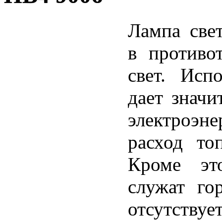
Лампа свет
в противо
свет. Исп
дает значи
электроэне
расход то
Кроме эт
служат го
отсутству