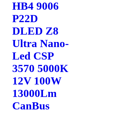
HB4 9006
P22D
DLED Z8
Ultra Nano-
Led CSP
3570 5000K
12V 100W
13000Lm
CanBus