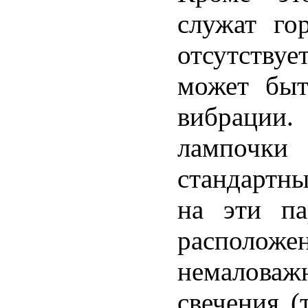
служат го
отсутству
может быт
вибрации
лампочк
стандартны
на эти па
расположе
немалова
свечения (