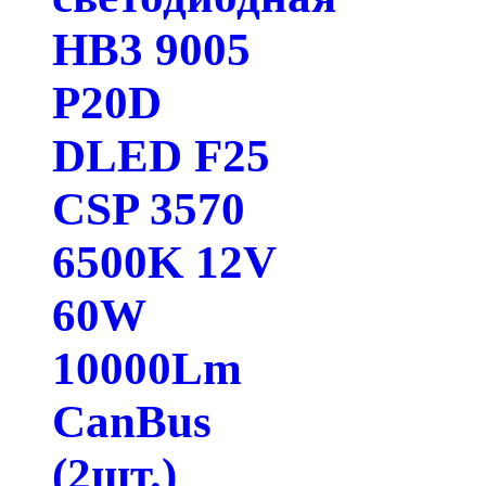
HB3 9005
P20D
DLED F25
CSP 3570
6500K 12V
60W
10000Lm
CanBus
(2шт.)