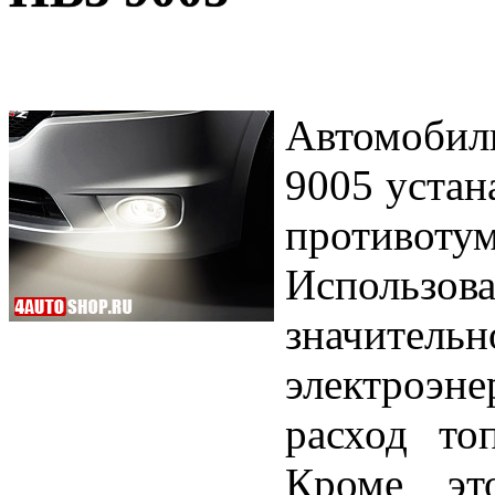
Автомоби
9005 устан
противот
Использов
значител
электроэне
расход то
Кроме эт