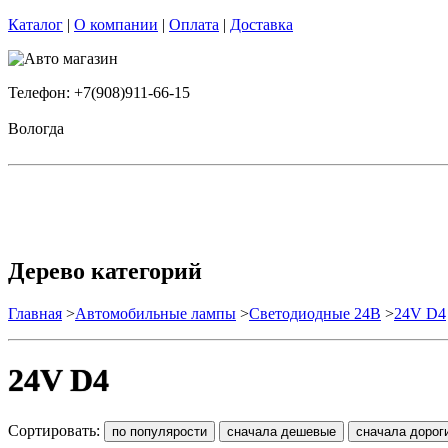
Каталог
|
О компании
|
Оплата
|
Доставка
Телефон: +7(908)911-66-15
Вологда
Дерево категорий
Главная
>
Автомобильные лампы
>
Cветодиодные 24B
>
24V D4
24V D4
Сортировать: