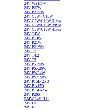
24V W21/5W
24V P27W
24V P27/7W
24V C5W / C10W
24V C5W/C10W 31мм
24V C5W/C10W 39мм
24V C5W/C10W 41мм
24V T4W
24V P13W
24V P21W
24V P21/5W
24V T3
24V T4.2
24V T5
24V PY24W
24V PSX26W
24V PW24W
24V PSX24W
24V P15D-25-3
24V BA15D
24V P15D-25-1
24V P26S
BMW 24V H11
24V D1
24V D2