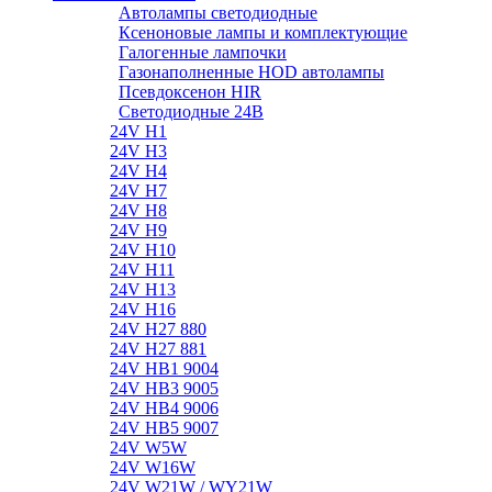
Автолампы светодиодные
Ксеноновые лампы и комплектующие
Галогенные лампочки
Газонаполненные HOD автолампы
Псевдоксенон HIR
Cветодиодные 24B
24V H1
24V H3
24V H4
24V H7
24V H8
24V H9
24V H10
24V H11
24V H13
24V H16
24V H27 880
24V H27 881
24V HB1 9004
24V HB3 9005
24V HB4 9006
24V HB5 9007
24V W5W
24V W16W
24V W21W / WY21W