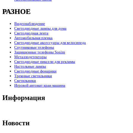
РАЗНОЕ
Видеонаблюдение
Светодиодные лампы для дома
Светодиодная лента
Автомобильная пленка
Светодиодные аксессуары для велосипеда
Спутниковые телефоны
Защищенные телефоны Sonim
Металлодетекторы
Светодиодные пиксели для рекламы
Настольные лампы
Светодиодные фонарики
Трековые светильники
Светильники
Игровой автомат кран машина
Информация
Новости