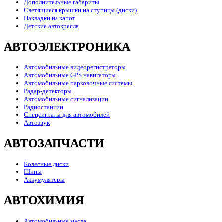
Дополнительные габариты
Светящиеся крышки на ступицы (диски)
Накладки на капот
Детские автокресла
АВТОЭЛЕКТРОНИКА
Автомобильные видеорегистраторы
Автомобильные GPS навигаторы
Автомобильные парковочные системы
Радар-детекторы
Автомобильные сигнализации
Радиостанции
Спецсигналы для автомобилей
Автозвук
АВТОЗАПЧАСТИ
Колесные диски
Шины
Аккумуляторы
АВТОХИМИЯ
Автомобильные масла