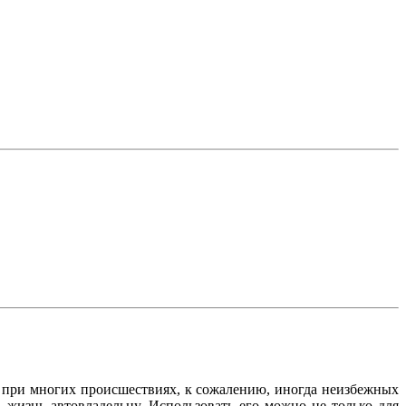
и при многих происшествиях, к сожалению, иногда неизбежных
 жизнь автовладельцу. Использовать его можно не только для