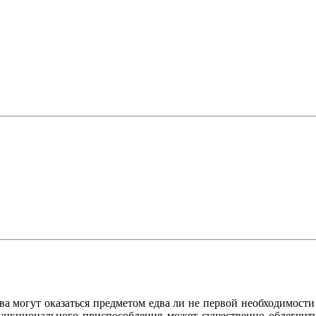
ва могут оказаться предметом едва ли не первой необходимост
функционального приспособления может существенно облегчить