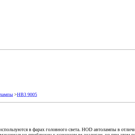
олампы
>
HB3 9005
спользуются в фарах головного света. HOD автолампы в отличие
 максимально приближен к ксеноновым аналогам, но при этом о