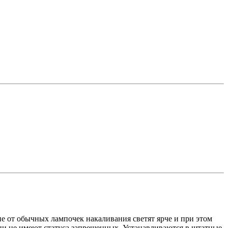
 от обычных лампочек накаливания светят ярче и при этом
ни не имеют статуса запрещенных. Устанавливаются в штатные