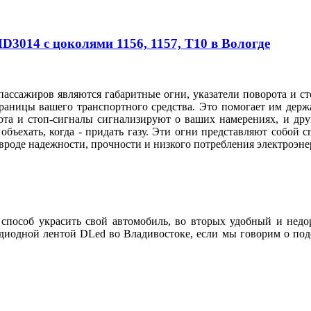
3014 с цоколями 1156, 1157, T10 в Вологде
ассажиров являются габаритные огни, указатели поворота и ст
раницы вашего транспортного средства. Это помогает им держа
ота и стоп-сигналы сигнализируют о ваших намерениях, и дру
 объехать, когда - придать газу. Эти огни представляют собой 
, вроде надежности, прочности и низкого потребления электроэ
пособ украсить свой автомобиль, во вторых удобный и недоро
иодной лентой DLed во Владивостоке, если мы говорим о подс